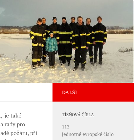
DALŠÍ
, je také
TÍSŇOVÁ ČÍSLA
a rady pro
112
adě požáru, při
Jednotné evropské číslo