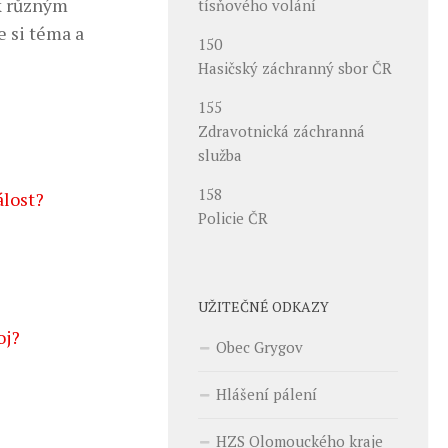
 k různým
tísňového volání
e si téma a
150
Hasičský záchranný sbor ČR
155
Zdravotnická záchranná
služba
158
álost?
Policie ČR
UŽITEČNÉ ODKAZY
oj?
Obec Grygov
Hlášení pálení
HZS Olomouckého kraje