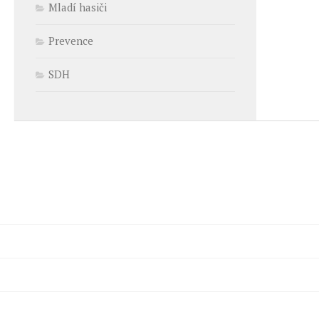
Mladí hasiči
Prevence
SDH